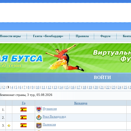
Новости игры
Газета «Бомбардир»
Правила
Форум
Конт
50 сезон
ВОЙТИ
1
|
2
|
3
|
4
|
5
|
6
|
7
|
8
|
9
|
10
|
11
|
12
|
13
|
14
|
15
|
16
|
17
|
18
|
19
|
20
|
21
|
22
|
23
|
24
|
25
|
Чемпионат страны, 3 тур, 05.08.2026
Гр
Команда
Нумансия
1.
Реал Вальядолид
2.
Паленсия
3.