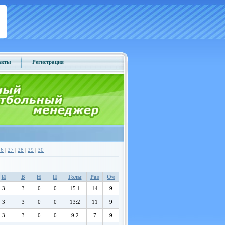
акты
Регистрация
26
|
27
|
28
|
29
|
30
И
В
Н
П
Голы
Раз
Оч
3
3
0
0
15:1
14
9
3
3
0
0
13:2
11
9
3
3
0
0
9:2
7
9