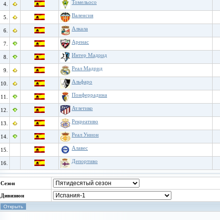
Томельосо
4.
Валенсия
5.
Алкала
6.
Аренас
7.
Интер Мадрид
8.
Реал Мадрид
9.
Альфаро
10.
Понферрадина
11.
Атлетико
12.
Рекреативо
13.
Реал Унион
14.
Алавес
15.
Депортиво
16.
Сезон
Дивизион