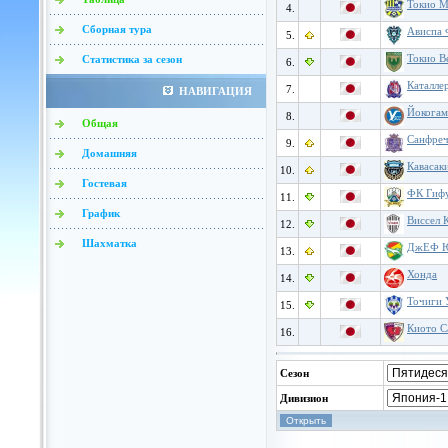
Токио М
4.
Сборная тура
Ависпа 
5.
Токио В
Статистика за сезон
6.
Каталле
7.
НАВИГАЦИЯ
Йокогам
8.
Общая
Санфреч
9.
Домашняя
Кавасак
10.
Гостевая
ФК Гиф
11.
График
Виссел 
12.
Шахматка
ДжЕФ Ю
13.
Хонда
14.
Точиги 
15.
Киото С
16.
Сезон
Дивизион