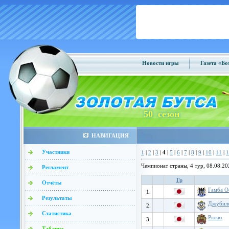
Новости игры
Газета «Б
50 сезон
НАВИГАЦИЯ
Участники
1
|
2
|
3
|
4
|
5
|
6
|
7
|
8
|
9
|
10
|
11
|
1
Чемпионат страны, 4 тур, 08.08.20
Регламент
Гр
Отчёты
Гамба О
1.
Результаты
Джубило
2.
Статистика
Рюкю
3.
Таблица