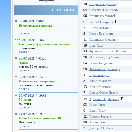
10
Владислав Лупашку
94
Славентий Панцырь
НОВОСТИ
96
Станислав Куковей
02.08.2026 // 09:13
6
Сергей Смирнов
Комерческие турниры
2
Диего Астори
...
далее »
3
Игорь Кучейник
11
Владислав Кучейник
30.07.2026 // 18:29
Сводная информация о командах
19
Шах Хаш
обновление
23
Франсиско Гарсия Релано
далее »
26
Мухаммед Курбонов
27.07.2026 // 01:25
Акция!
64
Галым Кабдулов
в честь 50-го сезона
98
Фабьен ван де Вельде
далее »
4
Лучиан Кадук
26.07.2026 // 15:10
5
Валериу Драган
Изменения в Генераторе
гостевые голы и 5 замен
13
Иржи Сикорски
далее »
7
Давид Отеро Палоп
25.07.2026 // 10:01
14
Арсений Порфиряну
50 сезон
На старт!
93
Инис Чавес
далее »
8
Эдди Лукас
24.07.2026 // 19:36
12
Тимоти Клиарэ
Новый сезон и призовые ЛК
Выплачены
90
Радчик Хонс
далее »
3
Дмитрий Гоблин