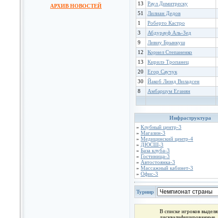
13
Раул Димитреску
АРХИВ НОВОСТЕЙ
51
Лилиан Дедов
1
Роберто Кастро
3
Абдурауф Аль-Зед
9
Ливиу Брынкуш
12
Корнел Степаненко
13
Кирилэ Тропанец
20
Егор Саучук
30
Йакоб Люнд Виладсен
8
Амбарцум Еганян
Инфраструктура
»
Клубный центр-3
»
Магазин-3
»
Медицинский центр-4
»
ДЮСШ-3
»
База клуба-3
»
Гостиница-3
»
Автостоянка-3
»
Массажный кабинет-3
»
Офис-3
Турнир
В списке игроков выдел
дисквалифицированные, 