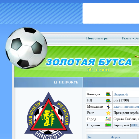
Новости игры
Газета «Б
50 сезон
ПЕТРОКУБ
Команда
Петрокуб
ИД
ptk (1798)
Менеджер
джони вилкинсо
Ранг
Президент клуба
Город
Сэрата Галбенэ,
Стадион
Городской (
8000
№
Игрок