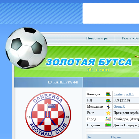
Новости игры
Газета «Б
50 сезон
КАНБЕРРА ФК
Команда
Канберра ФК
ИД
nb9 (2118)
Менеджер
GorgaR
Ранг
Президент клуба
Город
Канберра, (Авст
Стадион
Дикин Стэдиум (
№
Игрок