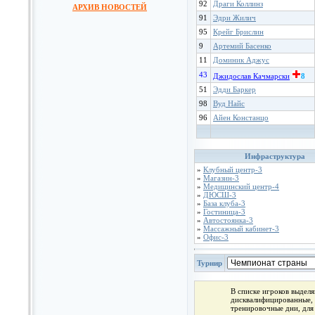
92
Драги Коллинз
АРХИВ НОВОСТЕЙ
91
Эдри Жилич
95
Крейг Брислин
9
Артемий Басенко
11
Доминик Аджус
43
Джидослав Качмарски
8
51
Эдди Баркер
98
Вуд Найс
96
Айен Констанцо
Инфраструктура
»
Клубный центр-3
»
Магазин-3
»
Медицинский центр-4
»
ДЮСШ-3
»
База клуба-3
»
Гостиница-3
»
Автостоянка-3
»
Массажный кабинет-3
»
Офис-3
Турнир
В списке игроков выдел
дисквалифицированные, 
тренировочные дни, для