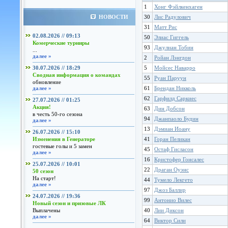
1
Хонг Фэйлкенхаген
НОВОСТИ
30
Лис Радулович
31
Матт Рис
02.08.2026 // 09:13
50
Элиас Гиггель
Комерческие турниры
93
Джулиан Тобин
...
далее »
2
Ройан Лэнгдон
30.07.2026 // 18:29
5
Мойсес Наварро
Сводная информация о командах
55
Руан Паруун
обновление
далее »
61
Брендан Никколь
62
Гарфилд Саркиес
27.07.2026 // 01:25
Акция!
63
Дин Добсон
в честь 50-го сезона
94
Джанпаоло Будин
далее »
13
Дэмиан Иоану
26.07.2026 // 15:10
Изменения в Генераторе
41
Горан Пеликан
гостевые голы и 5 замен
45
Остаф Гисласон
далее »
16
Кристофер Гонсалес
25.07.2026 // 10:01
22
Драган Оуэнс
50 сезон
На старт!
44
Тумело Лекгето
далее »
97
Джоз Баллир
24.07.2026 // 19:36
99
Антонио Вилес
Новый сезон и призовые ЛК
Выплачены
40
Лии Диксон
далее »
64
Виктор Сили