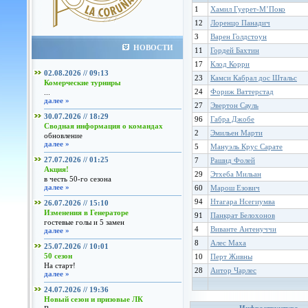
1
Хамил Гуерет-М’Поко
12
Лоренцо Панадич
3
Варен Голдстоун
НОВОСТИ
11
Гордей Бахтин
17
Клод Корри
02.08.2026 // 09:13
23
Камси Кабрал дос Штальс
Комерческие турниры
24
Фориж Ваттерстад
...
далее »
27
Эвертон Сауль
30.07.2026 // 18:29
96
Габра Джобе
Сводная информация о командах
2
Эмильен Марти
обновление
далее »
5
Мануэль Крус Сарате
27.07.2026 // 01:25
7
Рашид Фолей
Акция!
29
Этхеба Мильан
в честь 50-го сезона
далее »
60
Марош Езович
94
Нтагара Нсегиумва
26.07.2026 // 15:10
Изменения в Генераторе
91
Панкрат Белохонов
гостевые голы и 5 замен
4
Виванте Антенуччи
далее »
8
Алес Маха
25.07.2026 // 10:01
50 сезон
10
Перт Живны
На старт!
28
Аитор Чарлес
далее »
24.07.2026 // 19:36
Новый сезон и призовые ЛК