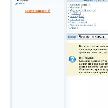
Инфраструктура
Выплачены
далее »
»
Клубный центр-3
»
Магазин-3
»
Медицинский центр-4
АРХИВ НОВОСТЕЙ
»
ДЮСШ-3
»
База клуба-3
»
Гостиница-3
»
Автостоянка-3
»
Массажный кабинет-3
»
Офис-3
Турнир
В списке игроков выдел
дисквалифицированные, 
тренировочные дни, для
ВНИМАНИЕ!
Страница ростера клуба 
данная страница находит
состояние клуба или ра
Обновление страницы про
проведения тренировки.