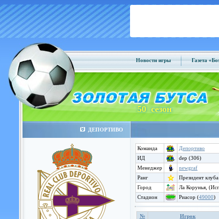
Новости игры
Газета «Б
50 сезон
ДЕПОРТИВО
Команда
Депортиво
ИД
dep (306)
Менеджер
newgraf
Ранг
Президент клуба
Город
Ла Корунья, (Ис
Стадион
Риасор (
49000
)
№
Игрок