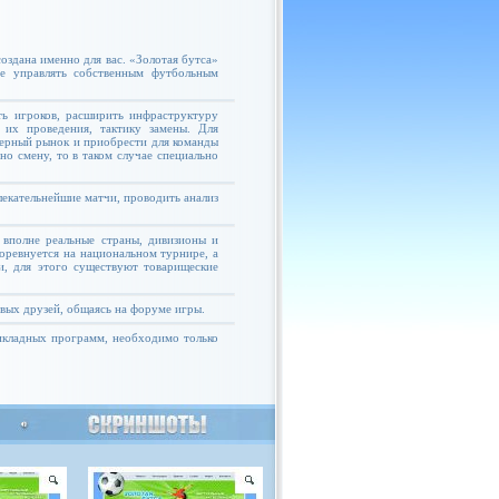
оздана именно для вас. «Золотая бутса»
те управлять собственным футбольным
ь игроков, расширить инфраструктуру
 их проведения, тактику замены. Для
ферный рынок и приобрести для команды
но смену, то в таком случае специально
екательнейшие матчи, проводить анализ
 вполне реальные страны, дивизионы и
соревнуется на национальном турнире, а
и, для этого существуют товарищеские
овых друзей, общаясь на форуме игры.
рикладных программ, необходимо только