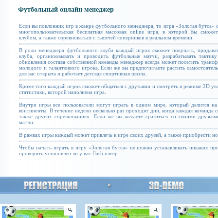
Футбольный онлайн менеджер
Если вы поклонник игр в жанре футбольного менеджера, то игра «Золотая бутса» с
многопользовательская бесплатная массовая online игра, в которой Вы сможе
клубом, а также соревноваться с тысячей соперников в реальном времени.
В роли менеджера футбольного клуба каждый игрок сможет покупать, продават
клуба, организовывать и проводить футбольные матчи, разрабатывать тактику
обновления состава собственной команды менеджер всегда может посетить транс
молодого и талантливого игрока. Если же вы предпочитаете растить самостоятель
для вас открыта и работает детская спортивная школа.
Кроме того каждый игрок сможет общаться с друзьями и смотреть в режиме 2D увл
статистики, которой наполнена игра.
Внутри игры все пользователи могут играть в одном мире, который делится на
континенты. В течение недели несколько раз проходят дни, когда каждая команда 
также других соревнованиях. Если же вы желаете сразиться со своими друзьям
матчи.
В рамках игры каждый может привлечь к игре своих друзей, а также приобрести н
Чтобы начать играть в игру «Золотая бутса» не нужно устанавливать никаких п
проверить установлен ли у вас flash плеер.