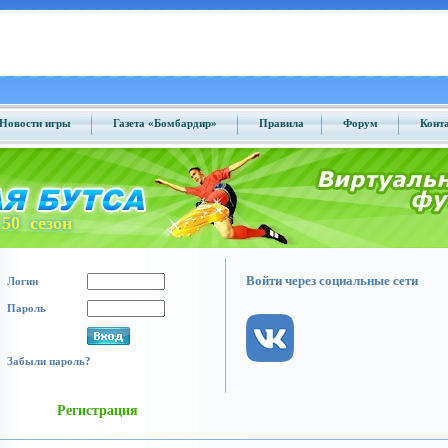
Новости игры
Газета «Бомбардир»
Правила
Форум
Конт
50 сезон
Войти через социальные сети
Логин
Пароль
Забыли пароль?
Регистрация