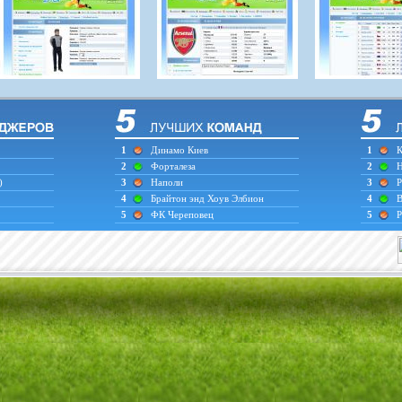
1
Динамо Киев
1
К
2
Форталеза
2
Н
)
3
Наполи
3
Р
4
Брайтон энд Хоув Элбион
4
В
5
ФК Череповец
5
Р