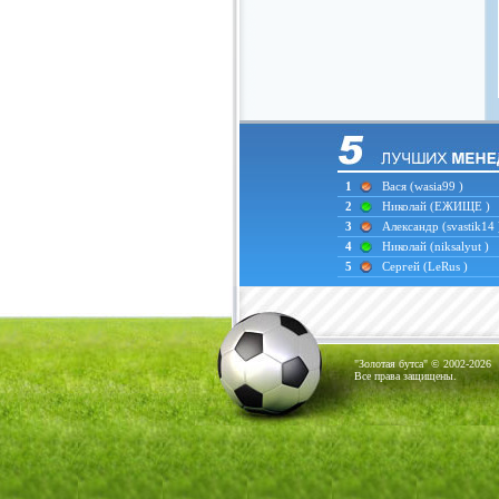
1
Вася
(wasia99 )
2
Николай
(ЕЖИЩЕ )
3
Александр
(svastik14 
4
Николай
(niksalyut )
5
Сергей
(LeRus )
"Золотая бутса" © 2002-2026
Все права защищены.