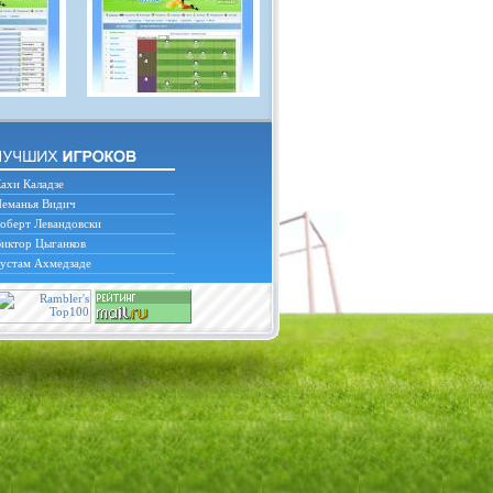
ахи Каладзе
еманья Видич
оберт Левандовски
иктор Цыганков
устам Ахмедзаде