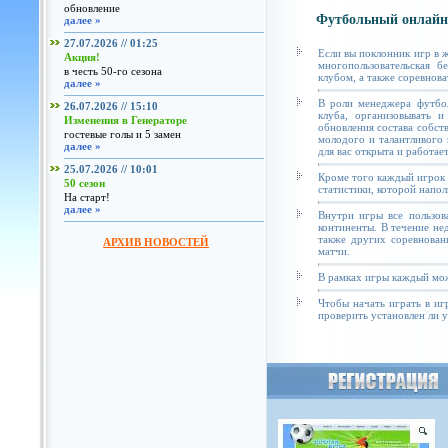
обновление
Футбольный онлайн
далее »
27.07.2026 // 01:25
Если вы поклонник игр в 
Акция!
многопользовательская б
в честь 50-го сезона
клубом, а также соревнова
далее »
В роли менеджера футбол
26.07.2026 // 15:10
клуба, организовывать и
Изменения в Генераторе
обновления состава собст
гостевые голы и 5 замен
молодого и талантливого 
далее »
для вас открыта и работае
25.07.2026 // 10:01
Кроме того каждый игрок 
50 сезон
статистики, которой напол
На старт!
далее »
Внутри игры все пользов
континенты. В течение не
также других соревнован
АРХИВ НОВОСТЕЙ
матчи.
В рамках игры каждый мож
Чтобы начать играть в иг
проверить установлен ли у 