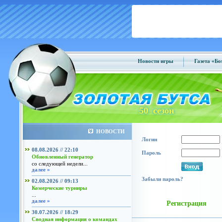
Новости игры
Газета «Б
50 сезон
НОВОСТИ
Логин
08.08.2026 // 22:10
Пароль
Обновленный генератор
со следующей недели...
далее »
Забыли пароль?
02.08.2026 // 09:13
Комерческие турниры
...
далее »
Регистрация
30.07.2026 // 18:29
Сводная информация о командах