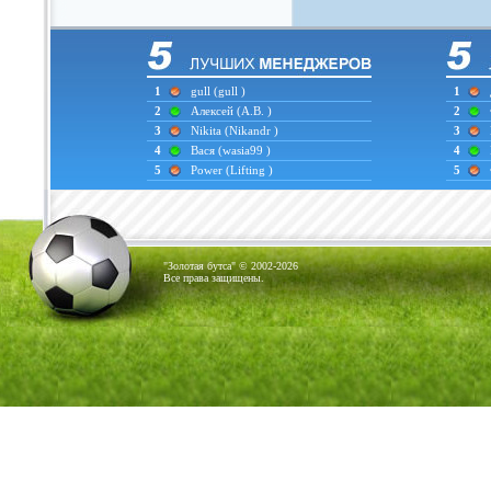
1
gull
(gull )
1
2
Алексей
(А.В. )
2
3
Nikita
(Nikandr )
3
4
Вася
(wasia99 )
4
5
Power
(Lifting )
5
"Золотая бутса" © 2002-2026
Все права защищены.