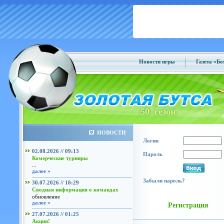
Новости игры
Газета «Б
50 сезон
НОВОСТИ
Логин
02.08.2026 // 09:13
Пароль
Комерческие турниры
...
далее »
Забыли пароль?
30.07.2026 // 18:29
Сводная информация о командах
обновление
далее »
Регистрация
27.07.2026 // 01:25
Акция!