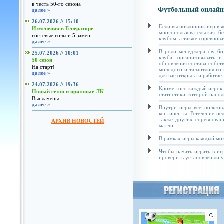
в честь 50-го сезона
Футбольный онлайн
далее »
26.07.2026 // 15:10
Если вы поклонник игр в 
Изменения в Генераторе
многопользовательская б
гостевые голы и 5 замен
клубом, а также соревнова
далее »
В роли менеджера футбол
25.07.2026 // 10:01
клуба, организовывать и
50 сезон
обновления состава собст
На старт!
молодого и талантливого 
далее »
для вас открыта и работае
24.07.2026 // 19:36
Кроме того каждый игрок 
Новый сезон и призовые ЛК
статистики, которой напол
Выплачены
далее »
Внутри игры все пользов
континенты. В течение не
также других соревнован
АРХИВ НОВОСТЕЙ
матчи.
В рамках игры каждый мож
Чтобы начать играть в иг
проверить установлен ли у 