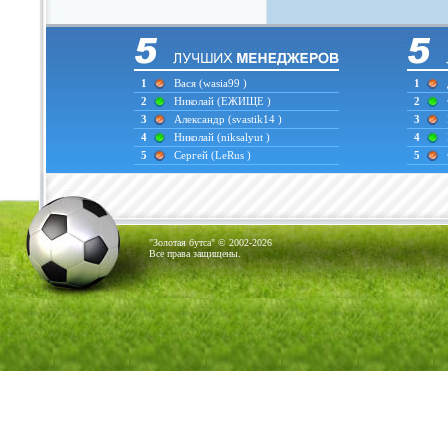
1
Вася
(wasia99 )
1
2
Николай
(ЕЖИЩЕ )
2
3
Александр
(svastik14 )
3
4
Николай
(niksalyut )
4
5
Сергей
(LeRus )
5
"Золотая бутса" © 2002-2026
Все права защищены.