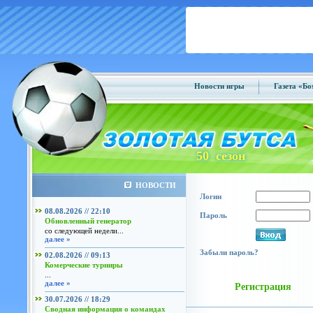
Новости игры
Газета «Б
50 сезон
НОВОСТИ
Логин
08.08.2026 // 22:10
Пароль
Обновленный генератор
со следующей недели...
далее »
Забыли пароль?
02.08.2026 // 09:13
Комерческие турниры
...
далее »
Регистрация
30.07.2026 // 18:29
Сводная информация о командах