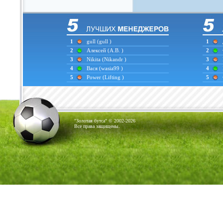
1
gull
(gull )
1
2
Алексей
(А.В. )
2
3
Nikita
(Nikandr )
3
4
Вася
(wasia99 )
4
5
Power
(Lifting )
5
"Золотая бутса" © 2002-2026
Все права защищены.