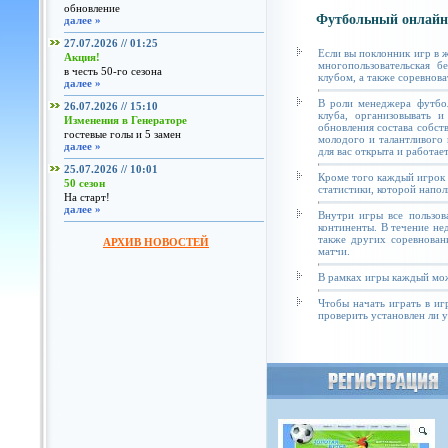
обновление
Футбольный онлайн
далее »
27.07.2026 // 01:25
Если вы поклонник игр в 
Акция!
многопользовательская б
в честь 50-го сезона
клубом, а также соревнова
далее »
В роли менеджера футбол
26.07.2026 // 15:10
клуба, организовывать и
Изменения в Генераторе
обновления состава собст
гостевые голы и 5 замен
молодого и талантливого 
далее »
для вас открыта и работае
25.07.2026 // 10:01
Кроме того каждый игрок 
50 сезон
статистики, которой напол
На старт!
далее »
Внутри игры все пользов
континенты. В течение не
также других соревнован
АРХИВ НОВОСТЕЙ
матчи.
В рамках игры каждый мож
Чтобы начать играть в иг
проверить установлен ли у 