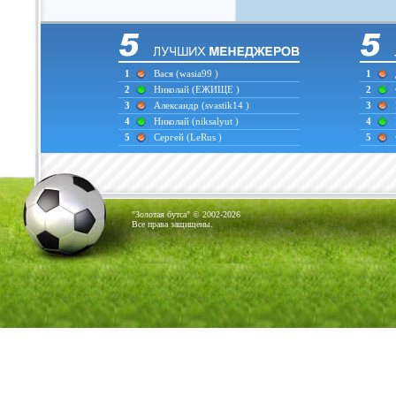
1
Вася
(wasia99 )
1
2
Николай
(ЕЖИЩЕ )
2
3
Александр
(svastik14 )
3
4
Николай
(niksalyut )
4
5
Сергей
(LeRus )
5
"Золотая бутса" © 2002-2026
Все права защищены.