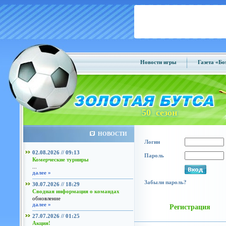
Новости игры
Газета «Б
50 сезон
НОВОСТИ
Логин
02.08.2026 // 09:13
Пароль
Комерческие турниры
...
далее »
Забыли пароль?
30.07.2026 // 18:29
Сводная информация о командах
обновление
далее »
Регистрация
27.07.2026 // 01:25
Акция!