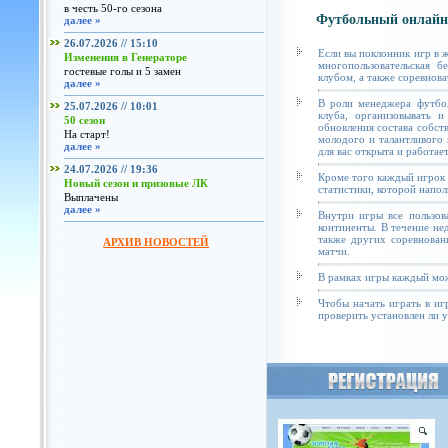
в честь 50-го сезона
Футбольный онлайн
далее »
26.07.2026 // 15:10
Если вы поклонник игр в 
Изменения в Генераторе
многопользовательская б
гостевые голы и 5 замен
клубом, а также соревнова
далее »
В роли менеджера футбол
25.07.2026 // 10:01
клуба, организовывать и
50 сезон
обновления состава собст
На старт!
молодого и талантливого 
далее »
для вас открыта и работае
24.07.2026 // 19:36
Кроме того каждый игрок 
Новый сезон и призовые ЛК
статистики, которой напол
Выплачены
далее »
Внутри игры все пользов
континенты. В течение не
также других соревнован
АРХИВ НОВОСТЕЙ
матчи.
В рамках игры каждый мож
Чтобы начать играть в иг
проверить установлен ли у 