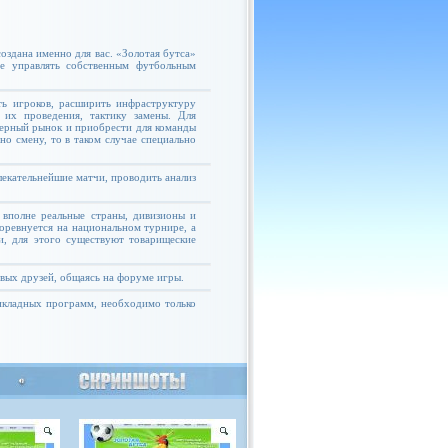
оздана именно для вас. «Золотая бутса»
те управлять собственным футбольным
ь игроков, расширить инфраструктуру
 их проведения, тактику замены. Для
ферный рынок и приобрести для команды
но смену, то в таком случае специально
екательнейшие матчи, проводить анализ
 вполне реальные страны, дивизионы и
соревнуется на национальном турнире, а
и, для этого существуют товарищеские
овых друзей, общаясь на форуме игры.
рикладных программ, необходимо только