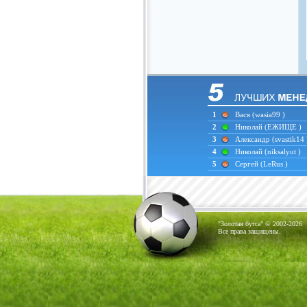
1
Вася
(wasia99 )
2
Николай
(ЕЖИЩЕ )
3
Александр
(svastik14 
4
Николай
(niksalyut )
5
Сергей
(LeRus )
"Золотая бутса" © 2002-2026
Все права защищены.