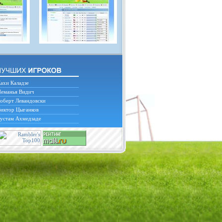
ахи Каладзе
еманья Видич
оберт Левандовски
иктор Цыганков
устам Ахмедзаде