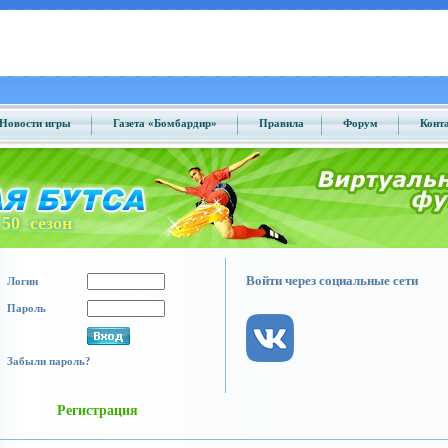
Новости игры
Газета «Бомбардир»
Правила
Форум
Конт
50 сезон
Войти через социальные сети
Логин
Пароль
Забыли пароль?
Регистрация