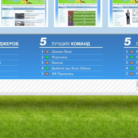
1
Динамо Киев
1
К
2
Форталеза
2
Н
)
3
Наполи
3
Р
4
Брайтон энд Хоув Элбион
4
В
5
ФК Череповец
5
Р