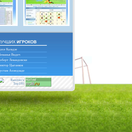
ахи Каладзе
еманья Видич
оберт Левандовски
иктор Цыганков
устам Ахмедзаде