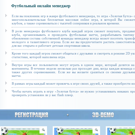
Футбольный онлайн менеджер
Если вы поклонник игр в жанре футбольного менеджера, то игра «Золотая бутса» с
многопользовательская бесплатная массовая online игра, в которой Вы сможе
клубом, а также соревноваться с тысячей соперников в реальном времени.
В роли менеджера футбольного клуба каждый игрок сможет покупать, продават
клуба, организовывать и проводить футбольные матчи, разрабатывать тактику
обновления состава собственной команды менеджер всегда может посетить транс
молодого и талантливого игрока. Если же вы предпочитаете растить самостоятель
для вас открыта и работает детская спортивная школа.
Кроме того каждый игрок сможет общаться с друзьями и смотреть в режиме 2D увл
статистики, которой наполнена игра.
Внутри игры все пользователи могут играть в одном мире, который делится на
континенты. В течение недели несколько раз проходят дни, когда каждая команда 
также других соревнованиях. Если же вы желаете сразиться со своими друзьям
матчи.
В рамках игры каждый может привлечь к игре своих друзей, а также приобрести н
Чтобы начать играть в игру «Золотая бутса» не нужно устанавливать никаких п
проверить установлен ли у вас flash плеер.