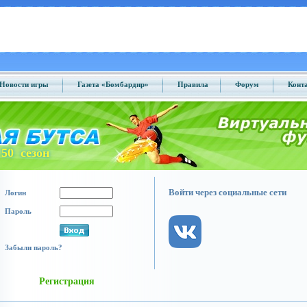
Новости игры
Газета «Бомбардир»
Правила
Форум
Конт
50 сезон
Войти через социальные сети
Логин
Пароль
Забыли пароль?
Регистрация