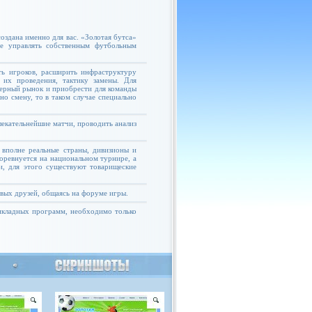
оздана именно для вас. «Золотая бутса»
те управлять собственным футбольным
ь игроков, расширить инфраструктуру
 их проведения, тактику замены. Для
ферный рынок и приобрести для команды
но смену, то в таком случае специально
екательнейшие матчи, проводить анализ
 вполне реальные страны, дивизионы и
соревнуется на национальном турнире, а
и, для этого существуют товарищеские
овых друзей, общаясь на форуме игры.
рикладных программ, необходимо только