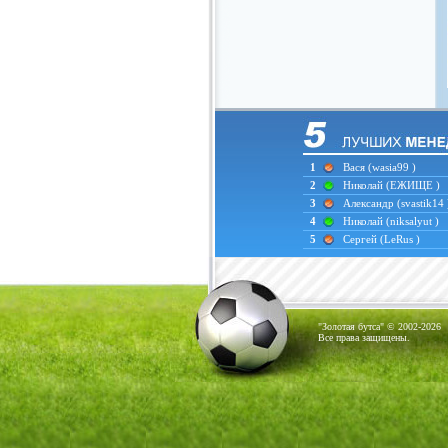
1
Вася
(wasia99 )
2
Николай
(ЕЖИЩЕ )
3
Александр
(svastik14 
4
Николай
(niksalyut )
5
Сергей
(LeRus )
"Золотая бутса" © 2002-2026
Все права защищены.