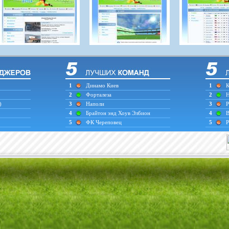
1
Динамо Киев
1
К
2
Форталеза
2
Н
)
3
Наполи
3
Р
4
Брайтон энд Хоув Элбион
4
В
5
ФК Череповец
5
Р