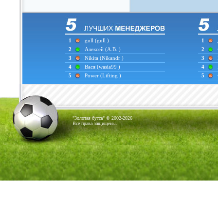
1
gull
(gull )
1
2
Алексей
(А.В. )
2
3
Nikita
(Nikandr )
3
4
Вася
(wasia99 )
4
5
Power
(Lifting )
5
"Золотая бутса" © 2002-2026
Все права защищены.