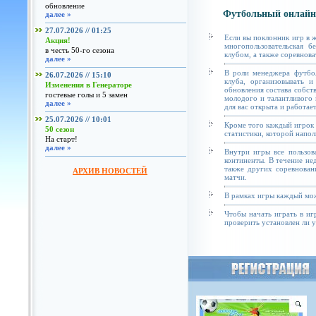
обновление
Футбольный онлайн
далее »
27.07.2026 // 01:25
Если вы поклонник игр в 
Акция!
многопользовательская б
в честь 50-го сезона
клубом, а также соревнова
далее »
В роли менеджера футбол
26.07.2026 // 15:10
клуба, организовывать и
Изменения в Генераторе
обновления состава собст
гостевые голы и 5 замен
молодого и талантливого 
далее »
для вас открыта и работае
25.07.2026 // 10:01
Кроме того каждый игрок 
50 сезон
статистики, которой напол
На старт!
далее »
Внутри игры все пользов
континенты. В течение не
также других соревнован
АРХИВ НОВОСТЕЙ
матчи.
В рамках игры каждый мож
Чтобы начать играть в иг
проверить установлен ли у 