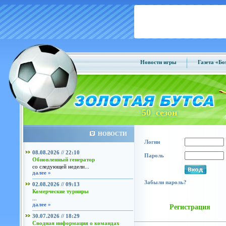
Новости игры
Газета «Б
50 сезон
НОВОСТИ
Логин
08.08.2026 // 22:10
Пароль
Обновленный генератор
со следующей недели...
далее »
Забыли пароль?
02.08.2026 // 09:13
Комерческие турниры
...
далее »
Регистрация
30.07.2026 // 18:29
Сводная информация о командах