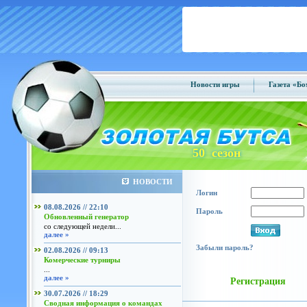
Новости игры
Газета «Б
50 сезон
НОВОСТИ
Логин
08.08.2026 // 22:10
Пароль
Обновленный генератор
со следующей недели...
далее »
Забыли пароль?
02.08.2026 // 09:13
Комерческие турниры
...
далее »
Регистрация
30.07.2026 // 18:29
Сводная информация о командах