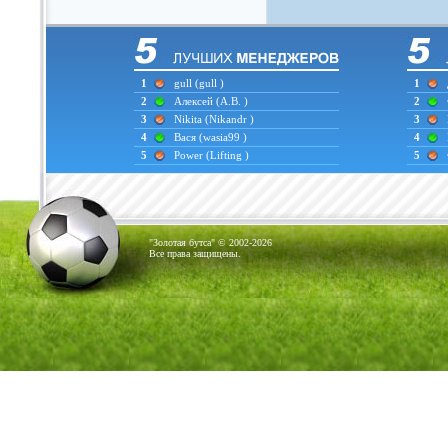
1
gull
(gull )
1
2
Алексей
(А.В. )
2
3
Nikita
(Nikandr )
3
4
Вася
(wasia99 )
4
5
Power
(Lifting )
5
"Золотая бутса" © 2002-2026
Все права защищены.