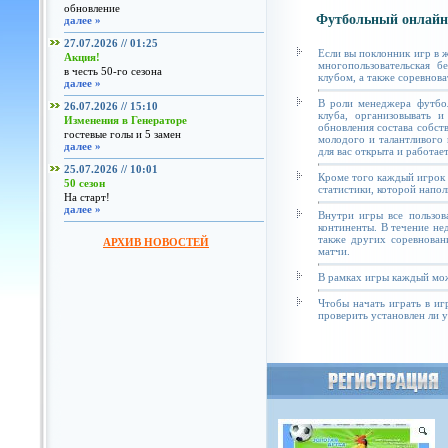
обновление
Футбольный онлайн
далее »
27.07.2026 // 01:25
Если вы поклонник игр в 
Акция!
многопользовательская б
в честь 50-го сезона
клубом, а также соревнова
далее »
В роли менеджера футбол
26.07.2026 // 15:10
клуба, организовывать и
Изменения в Генераторе
обновления состава собст
гостевые голы и 5 замен
молодого и талантливого 
далее »
для вас открыта и работае
25.07.2026 // 10:01
Кроме того каждый игрок 
50 сезон
статистики, которой напол
На старт!
далее »
Внутри игры все пользов
континенты. В течение не
также других соревнован
АРХИВ НОВОСТЕЙ
матчи.
В рамках игры каждый мож
Чтобы начать играть в иг
проверить установлен ли у 