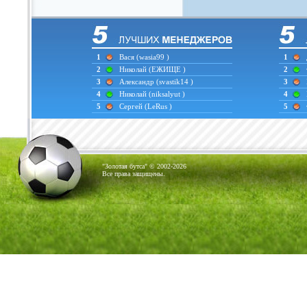
1
Вася
(wasia99 )
1
2
Николай
(ЕЖИЩЕ )
2
3
Александр
(svastik14 )
3
4
Николай
(niksalyut )
4
5
Сергей
(LeRus )
5
"Золотая бутса" © 2002-2026
Все права защищены.