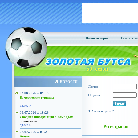
Новости игры
Газета «Б
50 сезон
НОВОСТИ
Логин
02.08.2026 // 09:13
Пароль
Комерческие турниры
...
далее »
Забыли пароль?
30.07.2026 // 18:29
Сводная информация о командах
обновление
далее »
Регистрация
27.07.2026 // 01:25
Акция!