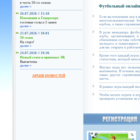
в честь 50-го сезона
Футбольный онлайн
далее »
26.07.2026 // 15:10
Если вы поклонник игр в 
Изменения в Генераторе
многопользовательская б
гостевые голы и 5 замен
клубом, а также соревнова
далее »
В роли менеджера футбол
25.07.2026 // 10:01
клуба, организовывать и
50 сезон
обновления состава собст
На старт!
молодого и талантливого 
далее »
для вас открыта и работае
24.07.2026 // 19:36
Кроме того каждый игрок 
Новый сезон и призовые ЛК
статистики, которой напол
Выплачены
далее »
Внутри игры все пользов
континенты. В течение не
также других соревнован
АРХИВ НОВОСТЕЙ
матчи.
В рамках игры каждый мож
Чтобы начать играть в иг
проверить установлен ли у 