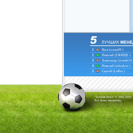
1
Вася
(wasia99 )
2
Николай
(ЕЖИЩЕ )
3
Александр
(svastik14 
4
Николай
(niksalyut )
5
Сергей
(LeRus )
"Золотая бутса" © 2002-2026
Все права защищены.