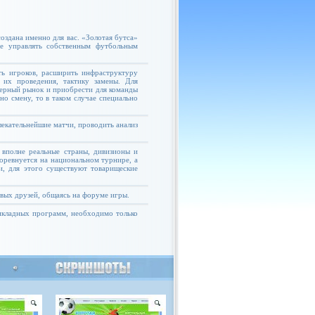
оздана именно для вас. «Золотая бутса»
те управлять собственным футбольным
ь игроков, расширить инфраструктуру
 их проведения, тактику замены. Для
ферный рынок и приобрести для команды
но смену, то в таком случае специально
екательнейшие матчи, проводить анализ
 вполне реальные страны, дивизионы и
соревнуется на национальном турнире, а
и, для этого существуют товарищеские
овых друзей, общаясь на форуме игры.
рикладных программ, необходимо только