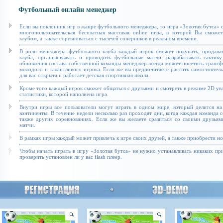
Футбольный онлайн менеджер
Если вы поклонник игр в жанре футбольного менеджера, то игра «Золотая бутса» с
многопользовательская бесплатная массовая online игра, в которой Вы сможе
клубом, а также соревноваться с тысячей соперников в реальном времени.
В роли менеджера футбольного клуба каждый игрок сможет покупать, продават
клуба, организовывать и проводить футбольные матчи, разрабатывать тактику
обновления состава собственной команды менеджер всегда может посетить транс
молодого и талантливого игрока. Если же вы предпочитаете растить самостоятель
для вас открыта и работает детская спортивная школа.
Кроме того каждый игрок сможет общаться с друзьями и смотреть в режиме 2D увл
статистики, которой наполнена игра.
Внутри игры все пользователи могут играть в одном мире, который делится на
континенты. В течение недели несколько раз проходят дни, когда каждая команда 
также других соревнованиях. Если же вы желаете сразиться со своими друзьям
матчи.
В рамках игры каждый может привлечь к игре своих друзей, а также приобрести н
Чтобы начать играть в игру «Золотая бутса» не нужно устанавливать никаких п
проверить установлен ли у вас flash плеер.