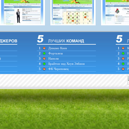
1
Динамо Киев
1
К
2
Форталеза
2
Н
)
3
Наполи
3
Р
4
Брайтон энд Хоув Элбион
4
В
5
ФК Череповец
5
Р