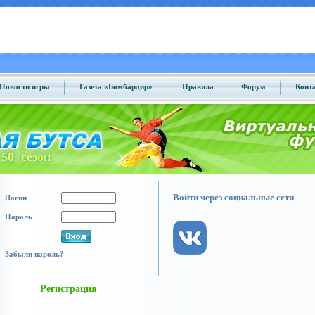
Новости игры
Газета «Бомбардир»
Правила
Форум
Конт
50 сезон
Войти через социальные сети
Логин
Пароль
Забыли пароль?
Регистрация