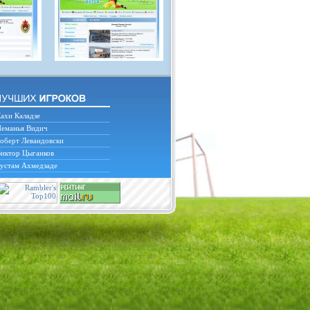
ахи Каладзе
еманья Видич
оберт Левандовски
иктор Цыганков
устам Ахмедзаде