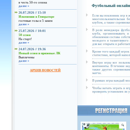
в честь 50-го сезона
Футбольный онлайн
далее »
26.07.2026 // 15:10
Если вы поклонник игр в 
Изменения в Генераторе
многопользовательская б
гостевые голы и 5 замен
клубом, а также соревнова
далее »
В роли менеджера футбол
25.07.2026 // 10:01
клуба, организовывать и
50 сезон
обновления состава собст
На старт!
молодого и талантливого 
далее »
для вас открыта и работае
24.07.2026 // 19:36
Кроме того каждый игрок 
Новый сезон и призовые ЛК
статистики, которой напол
Выплачены
далее »
Внутри игры все пользов
континенты. В течение не
также других соревнован
АРХИВ НОВОСТЕЙ
матчи.
В рамках игры каждый мож
Чтобы начать играть в иг
проверить установлен ли у 