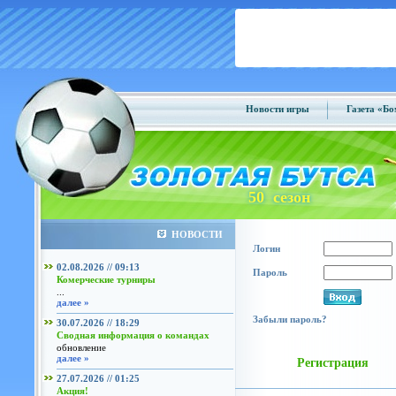
Новости игры
Газета «Б
50 сезон
НОВОСТИ
Логин
02.08.2026 // 09:13
Пароль
Комерческие турниры
...
далее »
Забыли пароль?
30.07.2026 // 18:29
Сводная информация о командах
обновление
далее »
Регистрация
27.07.2026 // 01:25
Акция!