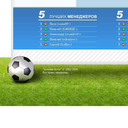
1
Вася
(wasia99 )
1
2
Николай
(ЕЖИЩЕ )
2
3
Александр
(svastik14 )
3
4
Николай
(niksalyut )
4
5
Сергей
(LeRus )
5
"Золотая бутса" © 2002-2026
Все права защищены.