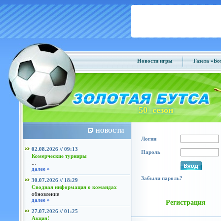
Новости игры
Газета «Б
50 сезон
НОВОСТИ
Логин
02.08.2026 // 09:13
Пароль
Комерческие турниры
...
далее »
Забыли пароль?
30.07.2026 // 18:29
Сводная информация о командах
обновление
далее »
Регистрация
27.07.2026 // 01:25
Акция!