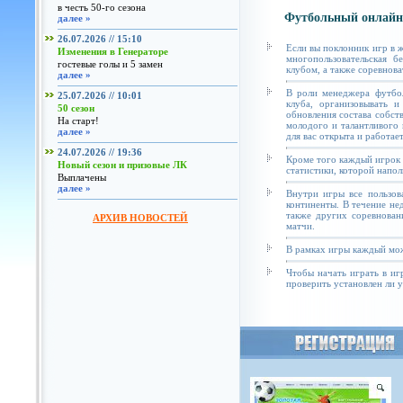
в честь 50-го сезона
Футбольный онлайн
далее »
26.07.2026 // 15:10
Если вы поклонник игр в 
Изменения в Генераторе
многопользовательская б
гостевые голы и 5 замен
клубом, а также соревнова
далее »
В роли менеджера футбол
25.07.2026 // 10:01
клуба, организовывать и
50 сезон
обновления состава собст
На старт!
молодого и талантливого 
далее »
для вас открыта и работае
24.07.2026 // 19:36
Кроме того каждый игрок 
Новый сезон и призовые ЛК
статистики, которой напол
Выплачены
далее »
Внутри игры все пользов
континенты. В течение не
также других соревнован
АРХИВ НОВОСТЕЙ
матчи.
В рамках игры каждый мож
Чтобы начать играть в иг
проверить установлен ли у 