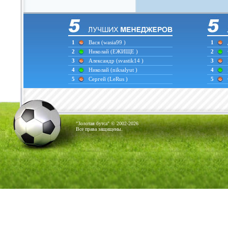
1
Вася
(wasia99 )
1
2
Николай
(ЕЖИЩЕ )
2
3
Александр
(svastik14 )
3
4
Николай
(niksalyut )
4
5
Сергей
(LeRus )
5
"Золотая бутса" © 2002-2026
Все права защищены.