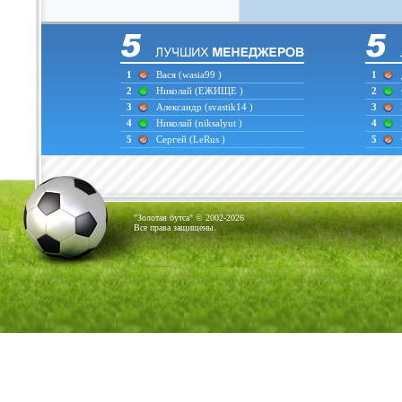
1
Вася
(wasia99 )
1
2
Николай
(ЕЖИЩЕ )
2
3
Александр
(svastik14 )
3
4
Николай
(niksalyut )
4
5
Сергей
(LeRus )
5
"Золотая бутса" © 2002-2026
Все права защищены.