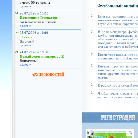
в честь 50-го сезона
Футбольный онлайн
далее »
26.07.2026 // 15:10
Если вы поклонник игр в 
Изменения в Генераторе
многопользовательская б
гостевые голы и 5 замен
клубом, а также соревнова
далее »
В роли менеджера футбол
25.07.2026 // 10:01
клуба, организовывать и
50 сезон
обновления состава собст
На старт!
молодого и талантливого 
далее »
для вас открыта и работае
24.07.2026 // 19:36
Кроме того каждый игрок 
Новый сезон и призовые ЛК
статистики, которой напол
Выплачены
далее »
Внутри игры все пользов
континенты. В течение не
также других соревнован
АРХИВ НОВОСТЕЙ
матчи.
В рамках игры каждый мож
Чтобы начать играть в иг
проверить установлен ли у 