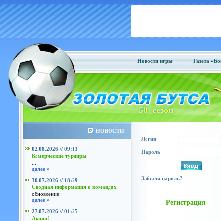
Новости игры
Газета «Б
50 сезон
НОВОСТИ
Логин
02.08.2026 // 09:13
Пароль
Комерческие турниры
...
далее »
Забыли пароль?
30.07.2026 // 18:29
Сводная информация о командах
обновление
далее »
Регистрация
27.07.2026 // 01:25
Акция!