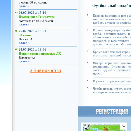
в честь 50-го сезона
Футбольный онлайн
далее »
26.07.2026 // 15:10
Если вы поклонник игр в 
Изменения в Генераторе
многопользовательская б
гостевые голы и 5 замен
клубом, а также соревнова
далее »
В роли менеджера футбол
25.07.2026 // 10:01
клуба, организовывать и
50 сезон
обновления состава собст
На старт!
молодого и талантливого 
далее »
для вас открыта и работае
24.07.2026 // 19:36
Кроме того каждый игрок 
Новый сезон и призовые ЛК
статистики, которой напол
Выплачены
далее »
Внутри игры все пользов
континенты. В течение не
также других соревнован
АРХИВ НОВОСТЕЙ
матчи.
В рамках игры каждый мож
Чтобы начать играть в иг
проверить установлен ли у 