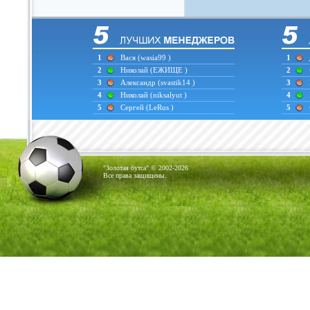
1
Вася
(wasia99 )
1
2
Николай
(ЕЖИЩЕ )
2
3
Александр
(svastik14 )
3
4
Николай
(niksalyut )
4
5
Сергей
(LeRus )
5
"Золотая бутса" © 2002-2026
Все права защищены.