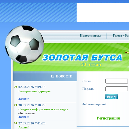
Новости игры
Газета «Б
50 сезон
НОВОСТИ
Логин
02.08.2026 // 09:13
Пароль
Комерческие турниры
...
далее »
Забыли пароль?
30.07.2026 // 18:29
Сводная информация о командах
обновление
далее »
Регистрация
27.07.2026 // 01:25
Акция!